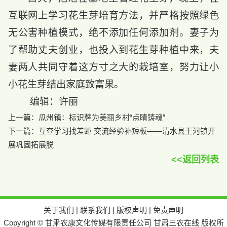
互联网上学习花生芽培育方法，并严格按照绿色
无公害种植模式，绝不添加任何添加剂。妻子为
了帮助丈夫创业，也投入到花生芽种植中来，夫
妻两人共同守着这方寸之大的栽培室，努力让小
小花生芽结出家庭致富果。
编辑：许丽
上一篇：
瓜州镇：标识牌为美丽乡村“点睛铸魂”
下一篇：
互查学习找差距 交流经验补短板——清水县王河镇开
展巩固拓展脱
<<返回列表
关于我们
|
联系我们
|
版权声明
|
免责声明
Copyright © 甘肃农康文化传媒有限责任公司 甘肃三农在线 版权所