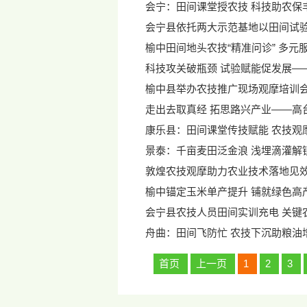
会宁：田间课堂授农技 科技助农保
会宁县依托两大示范基地以田间试
榆中田间地头农技“精准问诊” 多元
科技攻关破瓶颈 试验赋能促发展—
榆中县举办农技推广现场观摩培训会
走出去取真经 拓思路兴产业——高
康乐县：田间课堂传技赋能 农技观
景泰：千亩麦田泛金浪 浅埋滴灌解
敦煌农技观摩助力农业技术落地见
榆中锚定玉米单产提升 铺就绿色高
会宁县农技人员田间实训充电 关键
舟曲：田间飞防忙 农技下沉助粮油
首页
上一页
1
2
3