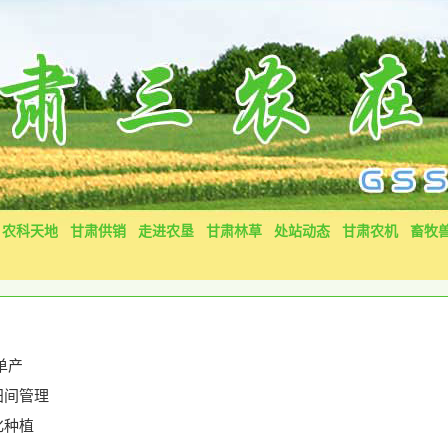
农科天地
甘肃供销
走进农垦
甘肃林草
处站动态
甘肃农机
畜牧
单产
田间管理
化种植