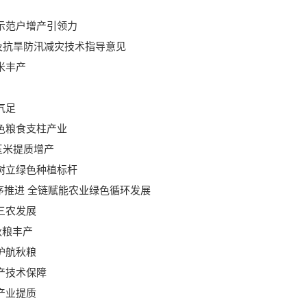
示范户增产引领力
及抗旱防汛减灾技术指导意见
米丰产
气足
色粮食支柱产业
玉米提质增产
树立绿色种植标杆
序推进 全链赋能农业绿色循环发展
三农发展
秋粮丰产
护航秋粮
产技术保障
产业提质