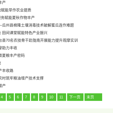
丰产
验赋能旱作农业提质
服务赋能夏秋作物丰产
—瓜州县棉隆土壤消毒技术破解蜜瓜连作难题
 田间课堂赋能特色产业振兴
台县70名农技骨干赴陇南开展能力提升观摩实训
摩助力丰收
锁夏粮丰产密码
效
产丰收路
农时筑牢粮油增产技术支撑
增产
4
5
6
7
8
9
10
11
下一页
末页