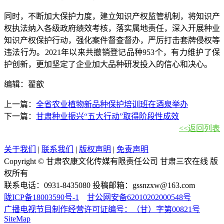
同时，不断加大保护力度，建立知识产权监管机制，将知识产
权执法纳入各级政府绩效考核，落实属地责任，深入开展种业
知识产权保护行动，强化案件督查督办，严厉打击套牌侵权等
违法行为。2021年以来共撤销登记品种953个，有力维护了保
护创新，更加坚定了企业加大品种研发投入的信心和决心。
编辑：翟歆
上一篇：
全省农业植物新品种保护培训班在酒泉举办
下一篇：
甘肃种业振兴“五大行动”取得阶段性成效
<<返回列表
关于我们
|
联系我们
|
版权声明
|
免责声明
Copyright © 甘肃农康文化传媒有限责任公司 甘肃三农在线 版
权所有
联系电话：0931-8435080 投稿邮箱：gssnzxw@163.com
陇ICP备18003590号-1
甘公网安备62010202000548号
广播电视节目制作经营许可证编号：（甘）字第00821号
SiteMap