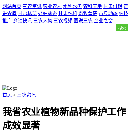
网站首页
三农资讯
农业农村
水利水务
农科天地
甘肃供销
走
进农垦
甘肃林草
处站动态
甘肃农机
畜牧兽医
市县动态
农技
推广
乡镇快讯
三农人物
三农视频
图说三农
企业之窗
首页
>
三农资讯
我省农业植物新品种保护工作
成效显著