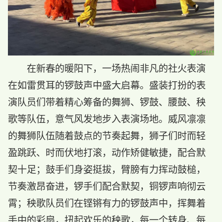
在新春的暖阳下，一场热闹非凡的社火表演
在如雷贯耳的锣鼓声中盛大启幕。盛装打扮的表
演队员们带着精心筹备的舞狮、锣鼓、腰鼓、秧
歌等队伍，意气风发地步入表演场地。威风凛凛
的舞狮队伍随着鼓点的节奏起舞，狮子们时而轻
盈跳跃、时而伏地打滚，动作矫健敏捷，配合默
契十足；鼓手们身姿挺拔，臂膀有力挥动鼓槌，
节奏激昂奋进，锣手们配合默契，铜锣声响彻云
霄；秧歌队员们在铿锵有力的锣鼓声中，挥舞着
手中的彩扇，扭起欢乐的秧歌，每一个转身、每