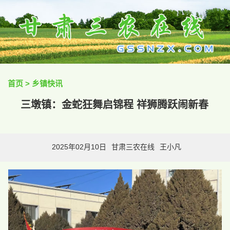
首页
>
乡镇快讯
三墩镇：金蛇狂舞启锦程 祥狮腾跃闹新春
2025年02月10日
甘肃三农在线
王小凡