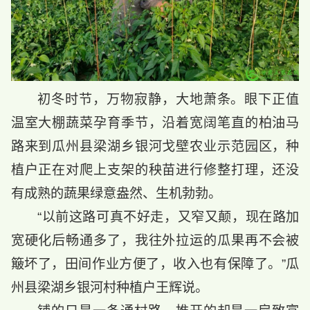
初冬时节，万物寂静，大地萧条。眼下正值
温室大棚蔬菜孕育季节，沿着宽阔笔直的柏油马
路来到瓜州县梁湖乡银河戈壁农业示范园区，种
植户正在对爬上支架的秧苗进行修整打理，还没
有成熟的蔬果绿意盎然、生机勃勃。
“以前这路可真不好走，又窄又颠，现在路加
宽硬化后畅通多了，我往外拉运的瓜果再不会被
簸坏了，田间作业方便了，收入也有保障了。”瓜
州县梁湖乡银河村种植户王辉说。