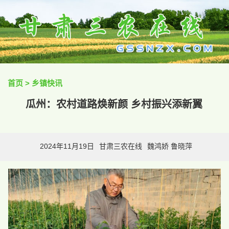
首页
>
乡镇快讯
瓜州：农村道路焕新颜 乡村振兴添新翼
2024年11月19日
甘肃三农在线
魏鸿娇 鲁晓萍