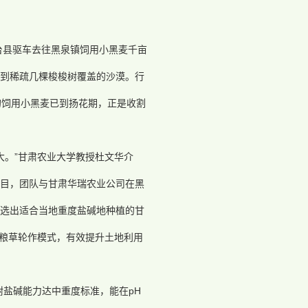
台县驱车去往黑泉镇饲用小黑麦千亩
到稀疏几棵梭梭树覆盖的沙漠。行
的饲用小黑麦已到扬花期，正是收割
大。”甘肃农业大学教授杜文华介
目，团队与甘肃华瑞农业公司在黑
选出适合当地重度盐碱地种植的甘
”粮草轮作模式，有效提升土地利用
耐盐碱能力达中重度标准，能在pH