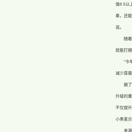
值8.5
奏，还能
说。
随
就能打捆
“今
减少苜蓿
据
升级的重
不仅提升
小黑麦示
来源