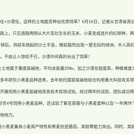
化+沙漠化，这样的土地能否种出优质饲草？6月16日，记者从甘肃省高
路上，只见道路两侧从大片茁壮生长的玉米、小麦变成连片的红柳林，再
分钟后，待前车扬起的沙土平息，眼前豁然出现一望无际的绿洲，半人高
。不由让人惊叹不已，沙漠中间真的长出了饲草！
片土地属于重度盐碱地，平均含盐量20‰，加之沙漠化程度高，种植难度
多年研究小黑麦品种选育，去年依托国家盐碱地综合利用重大科技攻关项
开展饲用小黑麦盐碱地改良技术现场试验。经过两年的试验，团队成功筛
甘农4号饲用小黑麦品种，还试验了紫花苜蓿与小黑麦套种以及“一年两作
地地力。
用小黑麦兼具小麦高产特性和黑麦抗逆基因，其耐寒能力突出。同时，其