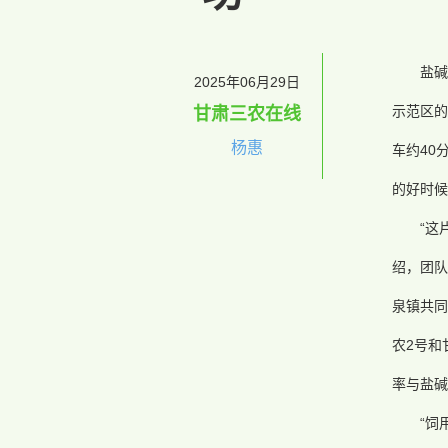
盐碱
2025年06月29日
示范区的
甘肃三农在线
杨惠
车约40
的好时候
“这
绍，团队
泉镇共同
农2号和
率与盐碱
“饲