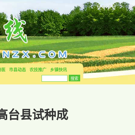
兽医
市县动态
农技推广
乡镇快讯
高台县试种成