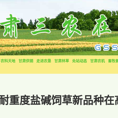
农科天地
甘肃供销
走进农垦
甘肃林草
处站动态
甘肃农机
畜牧
耐重度盐碱饲草新品种在