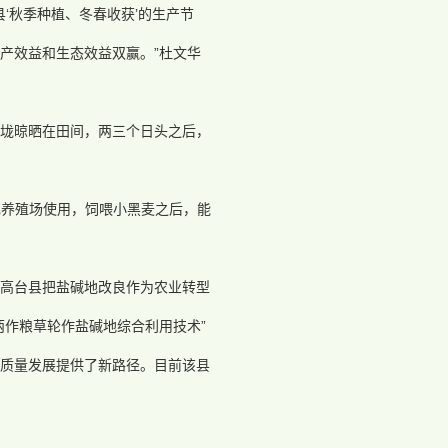
‘秋季种植、冬春收获’的生产节
产效益和生态效益双赢。”杜文华
垅晾晒在田间，两三个日头之后，
自己养殖场使用，饲喂小黑麦之后，能
高台县把盐碱地改良作为农业转型
两作粮草轮作盐碱地综合利用技术”
高质量发展提供了新路径。目前该县