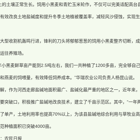
以上的土壤正常生长。饲用小黑麦和青贮玉米轮作，不仅可以完美适配高台县
有效改良土地盐碱度和提升冬季土地植被覆盖率，减轻风沙侵蚀，实现生
着大型收割机轰鸣行进，锋利的刀头将郁郁葱葱的饲用小黑麦整齐切断，成
运往养殖场。
年小黑麦鲜草亩产能到2.5吨左右，我们一共种植了1200多亩，完全够
和燕麦的饲喂量，有效降低饲养成本。”华瑞农业公司负责人杨昆山说。
了解，作为河西走廊盐碱地面积最广、盐碱化最严重的地区之一，近年来，
要突破口，积极推广盐碱地改良技术，建立了千亩示范区。其中，“一年
了单产，土地利用率也提高70%以上，为该县盐碱地综合利用与草牧业
范种植面积已突破4000亩。
：农民日报