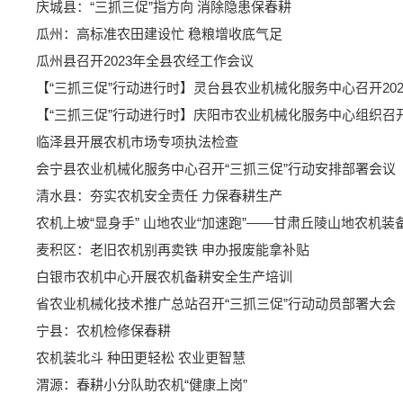
庆城县：“三抓三促”指方向 消除隐患保春耕
瓜州：高标准农田建设忙 稳粮增收底气足
瓜州县召开2023年全县农经工作会议
【“三抓三促”行动进行时】灵台县农业机械化服务中心召开20
【“三抓三促”行动进行时】庆阳市农业机械化服务中心组织召
临泽县开展农机市场专项执法检查
会宁县农业机械化服务中心召开“三抓三促”行动安排部署会议
清水县：夯实农机安全责任 力保春耕生产
农机上坡“显身手” 山地农业“加速跑”——甘肃丘陵山地农机
麦积区：老旧农机别再卖铁 申办报废能拿补贴
白银市农机中心开展农机备耕安全生产培训
省农业机械化技术推广总站召开“三抓三促”行动动员部署大会
宁县：农机检修保春耕
农机装北斗 种田更轻松 农业更智慧
渭源：春耕小分队助农机“健康上岗”