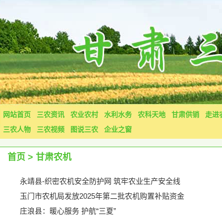
网站首页
三农资讯
农业农村
水利水务
农科天地
甘肃供销
走进
三农人物
三农视频
图说三农
企业之窗
首页
>
甘肃农机
永靖县-织密农机安全防护网 筑牢农业生产安全线
玉门市农机局发放2025年第二批农机购置补贴资金
​庄浪县：暖心服务 护航“三夏”